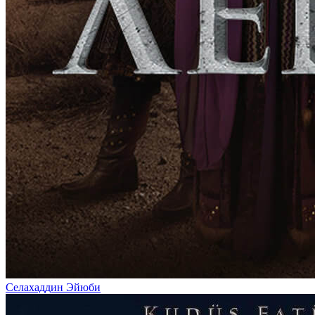
Селахаддин Эйюби