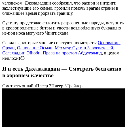
человеком, Джелаладдин сообразил, что распри и интриги,
захлестнувшие его семью, грозили помочь врагам страны в
ближайшее время прорвать границу.
Султану предстояло сплотить разрозненные народы, вступить
в кровопролитные битвы и увести возлюбленную буквально
из-под носа могучего Чингисхана.
Сериалы, которые многие советуют посмотреть:
Основание:
Орхан
,
Основание Осман
,
Мехмед: Султан Завоевателей
,
Селахаддин Эйюби
,
Права на престол Абдулхамид
, в целом
неплохи!😉
Я и есть Джелаладдин — Смотреть бесплатно
в хорошем качестве
Смотреть онлайн
Плеер 2
Плеер 3
Трейлер