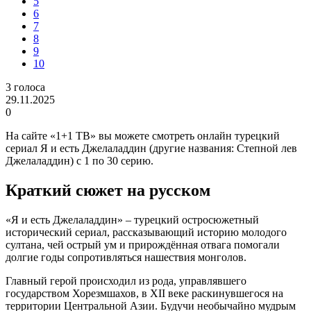
5
6
7
8
9
10
3
голоса
29.11.2025
0
На сайте «1+1 ТВ» вы можете смотреть онлайн турецкий
сериал Я и есть Джелаладдин (другие названия: Степной лев
Джелаладдин) с 1 по 30 серию.
Краткий сюжет на русском
«Я и есть Джелаладдин» – турецкий остросюжетный
исторический сериал, рассказывающий историю молодого
султана, чей острый ум и прирождённая отвага помогали
долгие годы сопротивляться нашествия монголов.
Главный герой происходил из рода, управлявшего
государством Хорезмшахов, в XII веке раскинувшегося на
территории Центральной Азии. Будучи необычайно мудрым