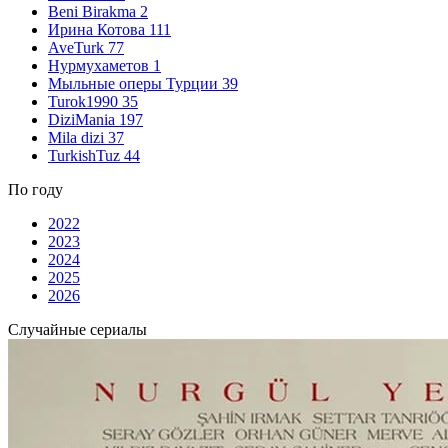
Beni Birakma
2
Ирина Котова
111
AveTurk
77
Нурмухаметов
1
Мыльные оперы Турции
39
Turok1990
35
DiziMania
197
Mila dizi
37
TurkishTuz
44
По году
2022
2023
2024
2025
2026
Случайные сериалы