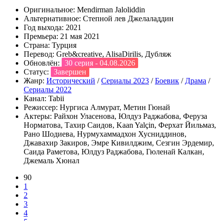
Оригинальное:
Mendirman Jaloliddin
Альтернативное:
Степной лев Джелаладдин
Год выхода:
2021
Премьера:
21 мая 2021
Страна:
Турция
Перевод:
Greb&creative, AlisaDirilis, Дубляж
Обновлён:
30 серия - 04.08.2026
Статус:
Завершен
Жанр:
Исторический
/
Сериалы 2023
/
Боевик
/
Драма
/
Сериалы 2022
Канал:
Tabii
Режиссер:
Нургиса Алмурат, Метин Гюнай
Актеры:
Райхон Уласенова, Юлдуз Раджабова, Феруза
Норматова, Тахир Саидов, Kaan Yalçin, Ферхат Йильмаз,
Рано Шодиева, Нурмухаммадхон Хусниддинов,
Джавахир Закиров, Эмре Кивилджим, Сезгин Эрдемир,
Саида Раметова, Юлдуз Раджабова, Гюленай Калкан,
Джемаль Хюнал
90
1
2
3
4