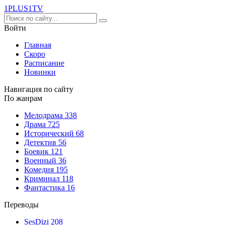
1PLUS1
TV
Войти
Главная
Скоро
Расписание
Новинки
Навигация по сайту
По жанрам
Мелодрама
338
Драма
725
Исторический
68
Детектив
56
Боевик
121
Военный
36
Комедия
195
Криминал
118
Фантастика
16
Переводы
SesDizi
208