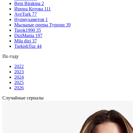
Beni Birakma
2
Ирина Котова
111
AveTurk
77
Нурмухаметов
1
Мыльные оперы Турции
39
Turok1990
35
DiziMania
197
Mila dizi
37
TurkishTuz
44
По году
2022
2023
2024
2025
2026
Случайные сериалы