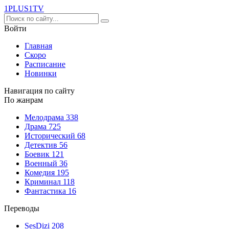
1PLUS1
TV
Войти
Главная
Скоро
Расписание
Новинки
Навигация по сайту
По жанрам
Мелодрама
338
Драма
725
Исторический
68
Детектив
56
Боевик
121
Военный
36
Комедия
195
Криминал
118
Фантастика
16
Переводы
SesDizi
208