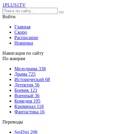
1PLUS1
TV
Войти
Главная
Скоро
Расписание
Новинки
Навигация по сайту
По жанрам
Мелодрама
338
Драма
725
Исторический
68
Детектив
56
Боевик
121
Военный
36
Комедия
195
Криминал
118
Фантастика
16
Переводы
SesDizi
208