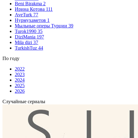
Beni Birakma
2
Ирина Котова
111
AveTurk
77
Нурмухаметов
1
Мыльные оперы Турции
39
Turok1990
35
DiziMania
197
Mila dizi
37
TurkishTuz
44
По году
2022
2023
2024
2025
2026
Случайные сериалы