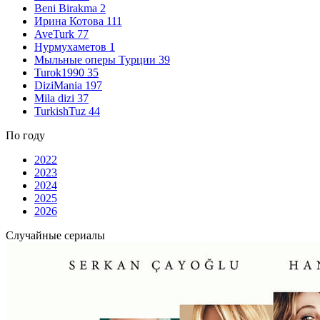
Beni Birakma
2
Ирина Котова
111
AveTurk
77
Нурмухаметов
1
Мыльные оперы Турции
39
Turok1990
35
DiziMania
197
Mila dizi
37
TurkishTuz
44
По году
2022
2023
2024
2025
2026
Случайные сериалы