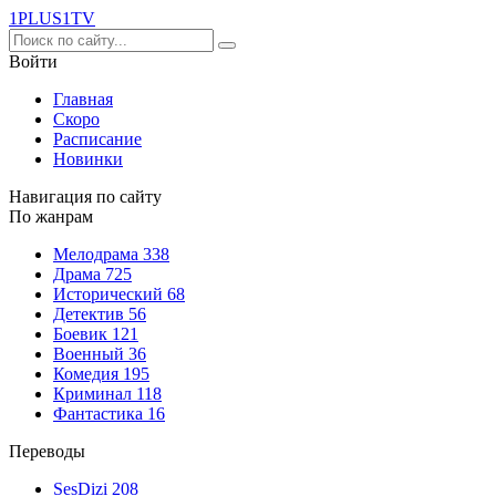
1PLUS1
TV
Войти
Главная
Скоро
Расписание
Новинки
Навигация по сайту
По жанрам
Мелодрама
338
Драма
725
Исторический
68
Детектив
56
Боевик
121
Военный
36
Комедия
195
Криминал
118
Фантастика
16
Переводы
SesDizi
208