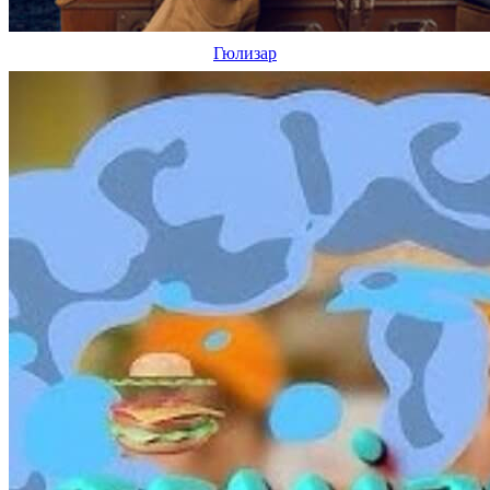
Гюлизар