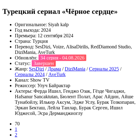
Турецкий сериал «Чёрное сердце»
Оригинальное:
Siyah kalp
Год выхода:
2024
Премьера:
12 сентября 2024
Страна:
Турция
Перевод:
SesDizi, Voize, AlisaDirilis, RedDiamond Studio,
DiziMania, AveTurk
Обновлён:
34 серия - 04.08.2026
Статус:
Завершен
Жанр:
SesDizi
/
Драма
/
DiziMania
/
Сериалы 2025
/
Сериалы 2024
/
AveTurk
Канал:
Show TV
Режиссер:
Улуч Байрактар
Актеры:
Ферда Ишил, Генджо Озак, Гёзде Чигаджи,
Hafsanur Sancaktutan, Бюлент Полат, Арас Айдин, Айше
Тунабойлу, Илькер Аксум, Эдже Услу, Бурак Тозкопаран,
Эркан Бекташ, Лейла Танлар, Бурак Серген, Ишил
Юджесой, Эсра Дерманджиоглу
70
1
2