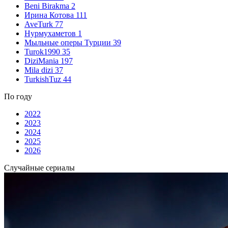
Beni Birakma
2
Ирина Котова
111
AveTurk
77
Нурмухаметов
1
Мыльные оперы Турции
39
Turok1990
35
DiziMania
197
Mila dizi
37
TurkishTuz
44
По году
2022
2023
2024
2025
2026
Случайные сериалы