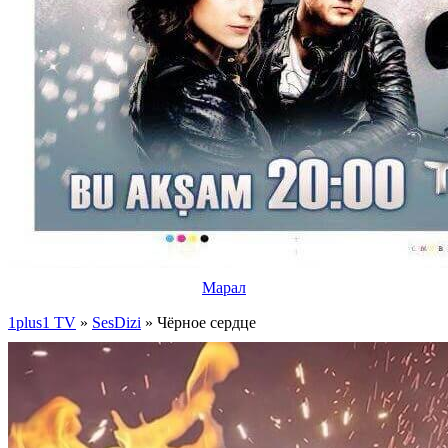
Марал
1plus1 TV
»
SesDizi
» Чёрное сердце