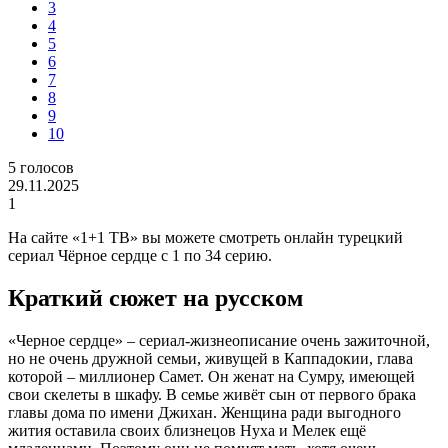
3
4
5
6
7
8
9
10
5
голосов
29.11.2025
1
На сайте «1+1 ТВ» вы можете смотреть онлайн турецкий
сериал Чёрное сердце с 1 по 34 серию.
Краткий сюжет на русском
«Черное сердце» – сериал-жизнеописание очень зажиточной,
но не очень дружной семьи, живущей в Каппадокии, глава
которой – миллионер Самет. Он женат на Сумру, имеющей
свои скелеты в шкафу. В семье живёт сын от первого брака
главы дома по имени Джихан. Женщина ради выгодного
жития оставила своих близнецов Нуха и Мелек ещё