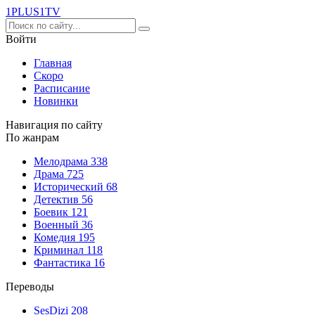
1PLUS1
TV
Войти
Главная
Скоро
Расписание
Новинки
Навигация по сайту
По жанрам
Мелодрама
338
Драма
725
Исторический
68
Детектив
56
Боевик
121
Военный
36
Комедия
195
Криминал
118
Фантастика
16
Переводы
SesDizi
208