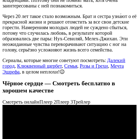
младенцами. Поэтому они не помнят мать, хотя очень
заинтересованы с ней познакомиться.
Через 20 лет такое стало возможным. Брат и сестра узна́ют о её
прекрасной жизни и решают отомстить за все свои детские
горести. Намерениям молодых людей не суждено сбыться,
потому что случилась любовь, в результате которой
образовались две пары: Нух-Севиляй, Мелех-Джихан. Эти
неожиданные чувства переворачивают ситуацию с ног на
голову, серьёзно усложняют жизнь всего семейства.
Сериалы, которые многие советуют посмотреть:
Далекий
город
,
Клюквенный щербет
,
Семья
,
Розы и Грехи
,
Мечта
Эшрефа
, в целом неплохи!😉
Чёрное сердце — Смотреть бесплатно в
хорошем качестве
Смотреть онлайн
Плеер 2
Плеер 3
Трейлер