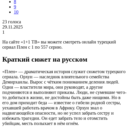
8
9
10
23
голоса
29.11.2025
1
На сайте «1+1 ТВ» вы можете смотреть онлайн турецкий
сериал Плен с 1 по 557 серию.
Краткий сюжет на русском
«Плен» — драматическая история служит сюжетом турецкого
сериала. Орхун — наследник влиятельного семейства
Демирханлы. Вырос с чётким пониманием деления людей.
Одни — властители мира, они руководят, а другие
подчиняются и выполняют приказы. Люди, не сумевшие чего-
то добиться в жизни, не достойны быть даже нищими. Но в
его дом приходит беда — известие о гибели родной сестры,
уехавшей работать врачом в Африку. Орхун знал о
надвигающейся опасности, но не успел забрать сестру и
избежать трагедии. Он едет забрать тело и отомстить
убийцам, месть полыхает в нём огнём.