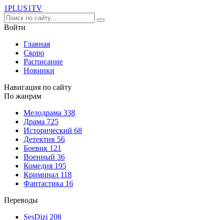
1PLUS1
TV
Войти
Главная
Скоро
Расписание
Новинки
Навигация по сайту
По жанрам
Мелодрама
338
Драма
725
Исторический
68
Детектив
56
Боевик
121
Военный
36
Комедия
195
Криминал
118
Фантастика
16
Переводы
SesDizi
208