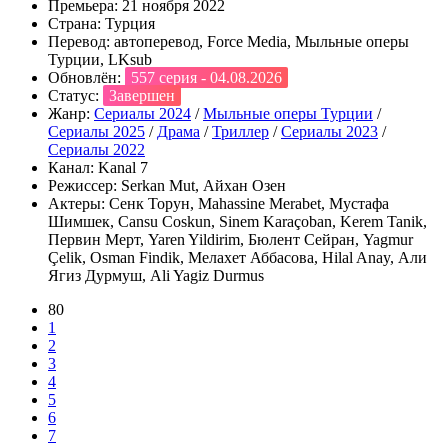
Премьера:
21 ноября 2022
Страна:
Турция
Перевод:
автоперевод, Force Media, Мыльные оперы
Турции, LKsub
Обновлён:
557 серия - 04.08.2026
Статус:
Завершен
Жанр:
Сериалы 2024
/
Мыльные оперы Турции
/
Сериалы 2025
/
Драма
/
Триллер
/
Сериалы 2023
/
Сериалы 2022
Канал:
Kanal 7
Режиссер:
Serkan Mut, Айхан Озен
Актеры:
Сенк Торун, Mahassine Merabet, Мустафа
Шимшек, Cansu Coskun, Sinem Karaçoban, Kerem Tanik,
Первин Мерт, Yaren Yildirim, Бюлент Сейран, Yagmur
Çelik, Osman Findik, Мелахет Аббасова, Hilal Anay, Али
Ягиз Дурмуш, Ali Yagiz Durmus
80
1
2
3
4
5
6
7