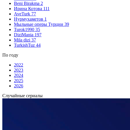
Beni Birakma
2
Ирина Котова
111
AveTurk
77
Нурмухаметов
1
Мыльные оперы Турции
39
Turok1990
35
DiziMania
197
Mila dizi
37
TurkishTuz
44
По году
2022
2023
2024
2025
2026
Случайные сериалы