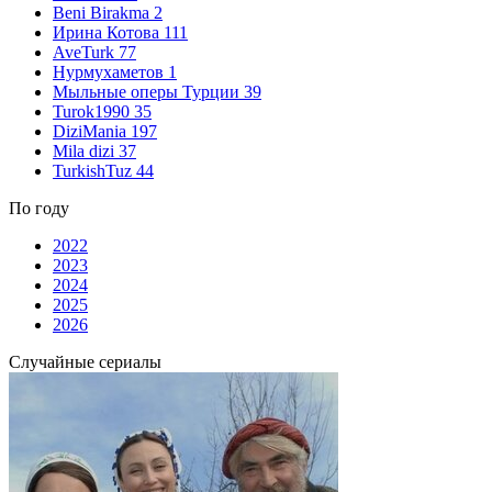
Beni Birakma
2
Ирина Котова
111
AveTurk
77
Нурмухаметов
1
Мыльные оперы Турции
39
Turok1990
35
DiziMania
197
Mila dizi
37
TurkishTuz
44
По году
2022
2023
2024
2025
2026
Случайные сериалы