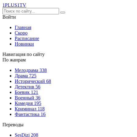
1PLUS1
TV
Войти
Главная
Скоро
Расписание
Новинки
Навигация по сайту
По жанрам
Мелодрама
338
Драма
725
Исторический
68
Детектив
56
Боевик
121
Военный
36
Комедия
195
Криминал
118
Фантастика
16
Переводы
SesDizi
208