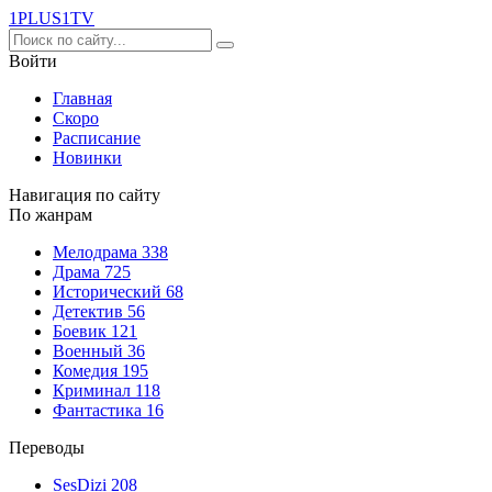
1PLUS1
TV
Войти
Главная
Скоро
Расписание
Новинки
Навигация по сайту
По жанрам
Мелодрама
338
Драма
725
Исторический
68
Детектив
56
Боевик
121
Военный
36
Комедия
195
Криминал
118
Фантастика
16
Переводы
SesDizi
208