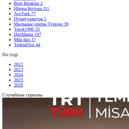
Beni Birakma
2
Ирина Котова
111
AveTurk
77
Нурмухаметов
1
Мыльные оперы Турции
39
Turok1990
35
DiziMania
197
Mila dizi
37
TurkishTuz
44
По году
2022
2023
2024
2025
2026
Случайные сериалы