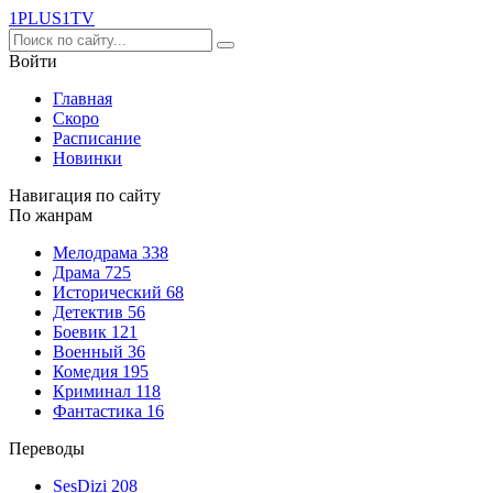
1PLUS1
TV
Войти
Главная
Скоро
Расписание
Новинки
Навигация по сайту
По жанрам
Мелодрама
338
Драма
725
Исторический
68
Детектив
56
Боевик
121
Военный
36
Комедия
195
Криминал
118
Фантастика
16
Переводы
SesDizi
208