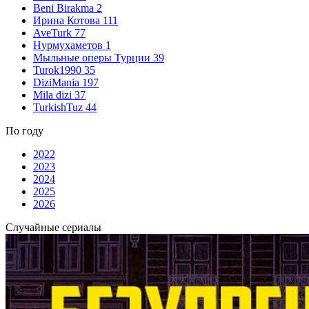
Beni Birakma
2
Ирина Котова
111
AveTurk
77
Нурмухаметов
1
Мыльные оперы Турции
39
Turok1990
35
DiziMania
197
Mila dizi
37
TurkishTuz
44
По году
2022
2023
2024
2025
2026
Случайные сериалы