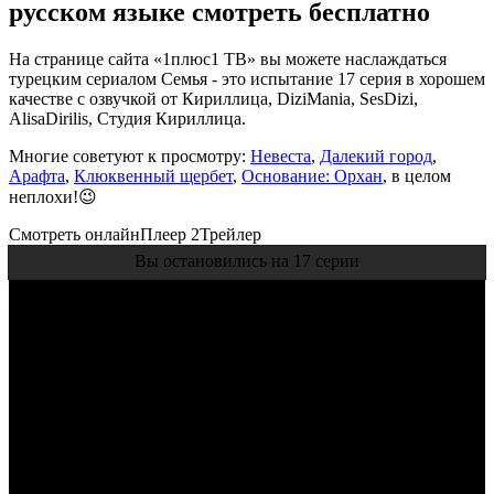
русском языке смотреть бесплатно
На странице сайта «1плюс1 ТВ» вы можете наслаждаться
турецким сериалом Семья - это испытание 17 серия в хорошем
качестве с озвучкой от Кириллица, DiziMania, SesDizi,
AlisaDirilis, Студия Кириллица.
Многие советуют к просмотру:
Невеста
,
Далекий город
,
Арафта
,
Клюквенный щербет
,
Основание: Орхан
, в целом
неплохи!😉
Смотреть онлайн
Плеер 2
Трейлер
Вы остановились на 17 серии