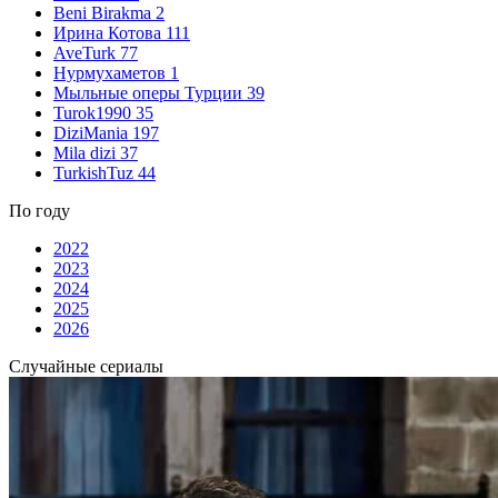
Beni Birakma
2
Ирина Котова
111
AveTurk
77
Нурмухаметов
1
Мыльные оперы Турции
39
Turok1990
35
DiziMania
197
Mila dizi
37
TurkishTuz
44
По году
2022
2023
2024
2025
2026
Случайные сериалы