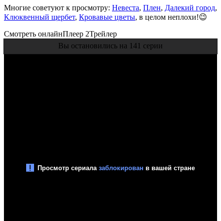
Многие советуют к просмотру:
Невеста
,
Плен
,
Далекий город
,
Клюквенный щербет
,
Кровавые цветы
, в целом неплохи!😉
Смотреть онлайн
Плеер 2
Трейлер
Вы остановились на 141 серии