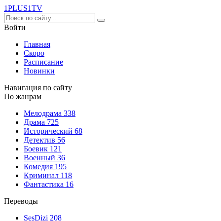
1PLUS1
TV
Войти
Главная
Скоро
Расписание
Новинки
Навигация по сайту
По жанрам
Мелодрама
338
Драма
725
Исторический
68
Детектив
56
Боевик
121
Военный
36
Комедия
195
Криминал
118
Фантастика
16
Переводы
SesDizi
208