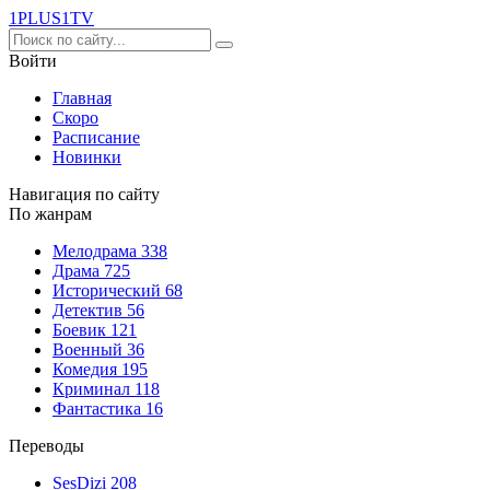
1PLUS1
TV
Войти
Главная
Скоро
Расписание
Новинки
Навигация по сайту
По жанрам
Мелодрама
338
Драма
725
Исторический
68
Детектив
56
Боевик
121
Военный
36
Комедия
195
Криминал
118
Фантастика
16
Переводы
SesDizi
208