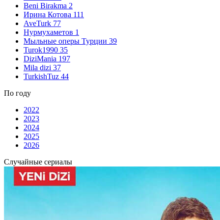
Beni Birakma
2
Ирина Котова
111
AveTurk
77
Нурмухаметов
1
Мыльные оперы Турции
39
Turok1990
35
DiziMania
197
Mila dizi
37
TurkishTuz
44
По году
2022
2023
2024
2025
2026
Случайные сериалы