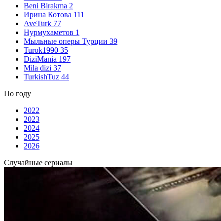
Beni Birakma
2
Ирина Котова
111
AveTurk
77
Нурмухаметов
1
Мыльные оперы Турции
39
Turok1990
35
DiziMania
197
Mila dizi
37
TurkishTuz
44
По году
2022
2023
2024
2025
2026
Случайные сериалы