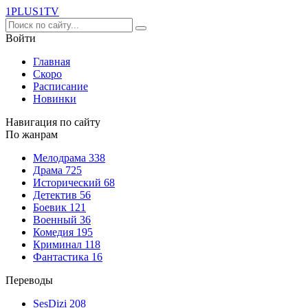
1PLUS1
TV
Войти
Главная
Скоро
Расписание
Новинки
Навигация по сайту
По жанрам
Мелодрама
338
Драма
725
Исторический
68
Детектив
56
Боевик
121
Военный
36
Комедия
195
Криминал
118
Фантастика
16
Переводы
SesDizi
208