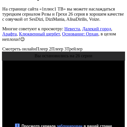
На странице сайта «1плюс1 ТВ» вы можете наслаждаться
турецким сериалом Розы и Грехи 26 серия в хорошем качестве
с озвучкой от SesDizi, DiziMania, AlisaDirilis, Voize.
Многие советуют к просмотру:
Невеста
,
Далекий город
,
Арафта
,
Клюквенный щербет
,
Основание: Орхан
, в целом
неплохи!😉
Смотреть онлайн
Плеер 2
Плеер 3
Трейлер
Вы остановились на 26 серии