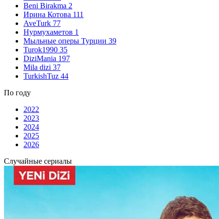
Beni Birakma
2
Ирина Котова
111
AveTurk
77
Нурмухаметов
1
Мыльные оперы Турции
39
Turok1990
35
DiziMania
197
Mila dizi
37
TurkishTuz
44
По году
2022
2023
2024
2025
2026
Случайные сериалы