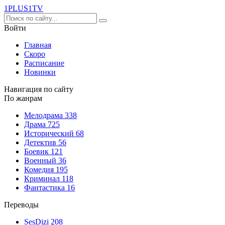
1PLUS1
TV
Войти
Главная
Скоро
Расписание
Новинки
Навигация по сайту
По жанрам
Мелодрама
338
Драма
725
Исторический
68
Детектив
56
Боевик
121
Военный
36
Комедия
195
Криминал
118
Фантастика
16
Переводы
SesDizi
208