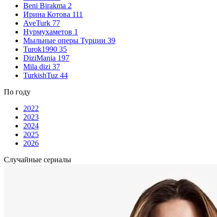
Beni Birakma
2
Ирина Котова
111
AveTurk
77
Нурмухаметов
1
Мыльные оперы Турции
39
Turok1990
35
DiziMania
197
Mila dizi
37
TurkishTuz
44
По году
2022
2023
2024
2025
2026
Случайные сериалы