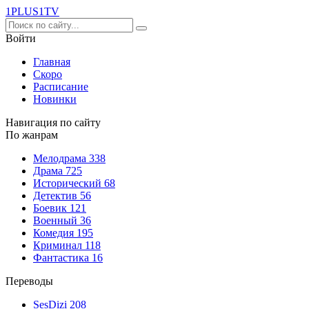
1PLUS1
TV
Войти
Главная
Скоро
Расписание
Новинки
Навигация по сайту
По жанрам
Мелодрама
338
Драма
725
Исторический
68
Детектив
56
Боевик
121
Военный
36
Комедия
195
Криминал
118
Фантастика
16
Переводы
SesDizi
208