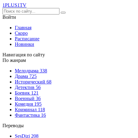
1PLUS1
TV
Войти
Главная
Скоро
Расписание
Новинки
Навигация по сайту
По жанрам
Мелодрама
338
Драма
725
Исторический
68
Детектив
56
Боевик
121
Военный
36
Комедия
195
Криминал
118
Фантастика
16
Переводы
SesDizi
208