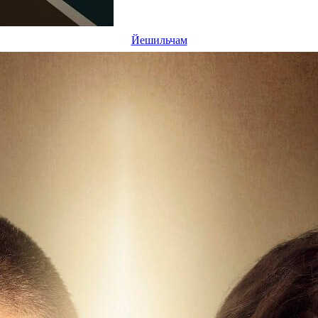
Йешильчам