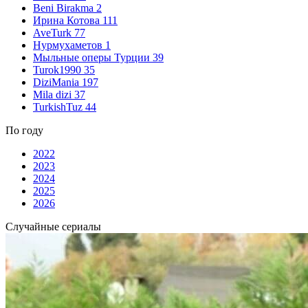
Beni Birakma
2
Ирина Котова
111
AveTurk
77
Нурмухаметов
1
Мыльные оперы Турции
39
Turok1990
35
DiziMania
197
Mila dizi
37
TurkishTuz
44
По году
2022
2023
2024
2025
2026
Случайные сериалы