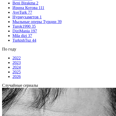
Beni Birakma
2
Ирина Котова
111
AveTurk
77
Нурмухаметов
1
Мыльные оперы Турции
39
Turok1990
35
DiziMania
197
Mila dizi
37
TurkishTuz
44
По году
2022
2023
2024
2025
2026
Случайные сериалы