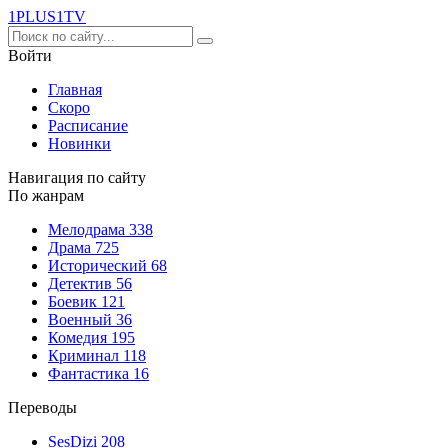
1PLUS1
TV
Войти
Главная
Скоро
Расписание
Новинки
Навигация по сайту
По жанрам
Мелодрама
338
Драма
725
Исторический
68
Детектив
56
Боевик
121
Военный
36
Комедия
195
Криминал
118
Фантастика
16
Переводы
SesDizi
208