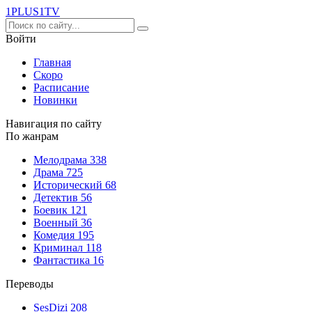
1PLUS1
TV
Войти
Главная
Скоро
Расписание
Новинки
Навигация по сайту
По жанрам
Мелодрама
338
Драма
725
Исторический
68
Детектив
56
Боевик
121
Военный
36
Комедия
195
Криминал
118
Фантастика
16
Переводы
SesDizi
208