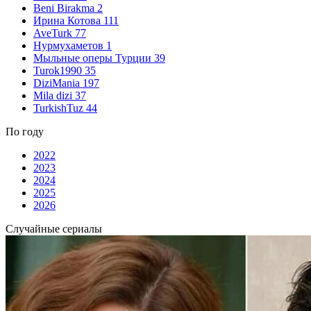
Beni Birakma
2
Ирина Котова
111
AveTurk
77
Нурмухаметов
1
Мыльные оперы Турции
39
Turok1990
35
DiziMania
197
Mila dizi
37
TurkishTuz
44
По году
2022
2023
2024
2025
2026
Случайные сериалы