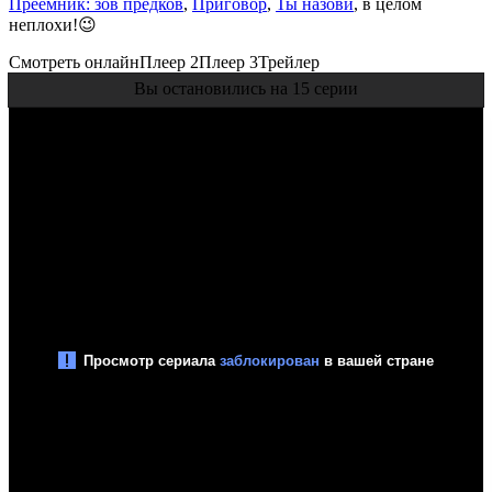
Преемник: зов предков
,
Приговор
,
Ты назови
, в целом
неплохи!😉
Смотреть онлайн
Плеер 2
Плеер 3
Трейлер
Вы остановились на 15 серии