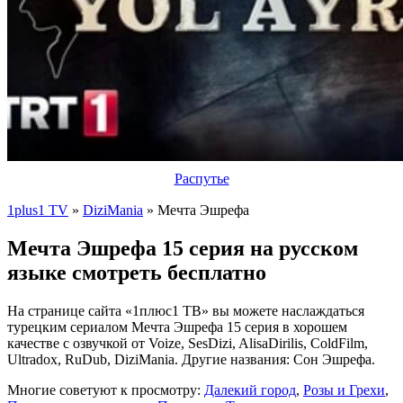
Распутье
1plus1 TV
»
DiziMania
» Мечта Эшрефа
Мечта Эшрефа 15 серия на русском
языке смотреть бесплатно
На странице сайта «1плюс1 ТВ» вы можете наслаждаться
турецким сериалом Мечта Эшрефа 15 серия в хорошем
качестве с озвучкой от Voize, SesDizi, AlisaDirilis, ColdFilm,
Ultradox, RuDub, DiziMania. Другие названия: Сон Эшрефа.
Многие советуют к просмотру:
Далекий город
,
Розы и Грехи
,