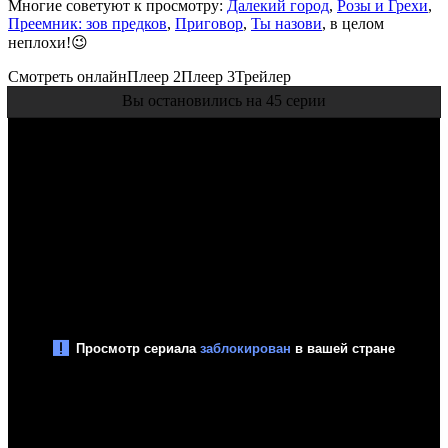
Многие советуют к просмотру:
Далекий город
,
Розы и Грехи
,
Преемник: зов предков
,
Приговор
,
Ты назови
, в целом
неплохи!😉
Смотреть онлайн
Плеер 2
Плеер 3
Трейлер
Вы остановились на 45 серии