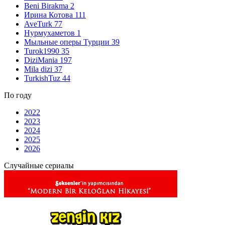
Beni Birakma
2
Ирина Котова
111
AveTurk
77
Нурмухаметов
1
Мыльные оперы Турции
39
Turok1990
35
DiziMania
197
Mila dizi
37
TurkishTuz
44
По году
2022
2023
2024
2025
2026
Случайные сериалы