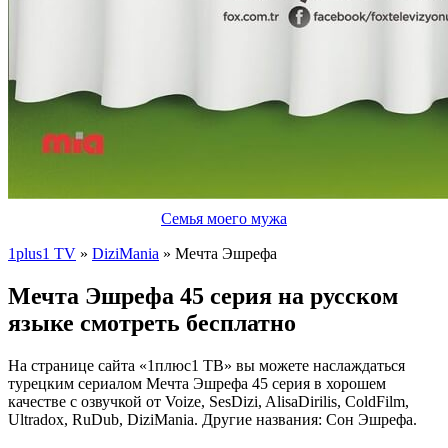
Семья моего мужа
1plus1 TV
»
DiziMania
» Мечта Эшрефа
Мечта Эшрефа 45 серия на русском
языке смотреть бесплатно
На странице сайта «1плюс1 ТВ» вы можете наслаждаться
турецким сериалом Мечта Эшрефа 45 серия в хорошем
качестве с озвучкой от Voize, SesDizi, AlisaDirilis, ColdFilm,
Ultradox, RuDub, DiziMania. Другие названия: Сон Эшрефа.