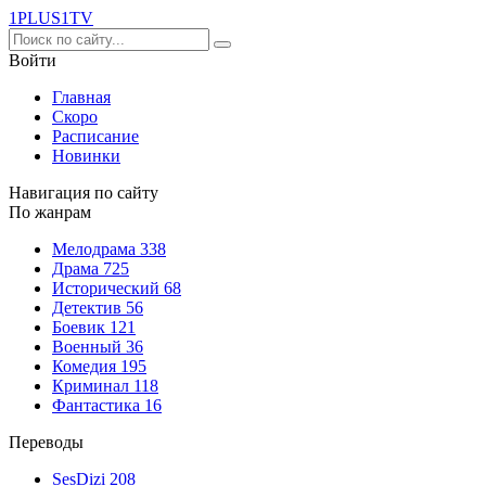
1PLUS1
TV
Войти
Главная
Скоро
Расписание
Новинки
Навигация по сайту
По жанрам
Мелодрама
338
Драма
725
Исторический
68
Детектив
56
Боевик
121
Военный
36
Комедия
195
Криминал
118
Фантастика
16
Переводы
SesDizi
208