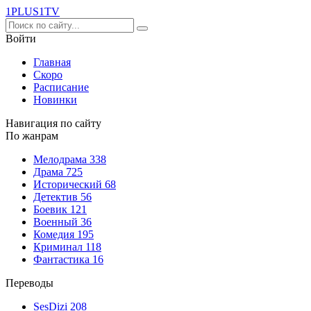
1PLUS1
TV
Войти
Главная
Скоро
Расписание
Новинки
Навигация по сайту
По жанрам
Мелодрама
338
Драма
725
Исторический
68
Детектив
56
Боевик
121
Военный
36
Комедия
195
Криминал
118
Фантастика
16
Переводы
SesDizi
208