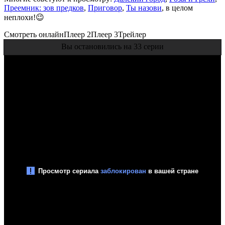
Преемник: зов предков
,
Приговор
,
Ты назови
, в целом
неплохи!😉
Смотреть онлайн
Плеер 2
Плеер 3
Трейлер
Вы остановились на 33 серии