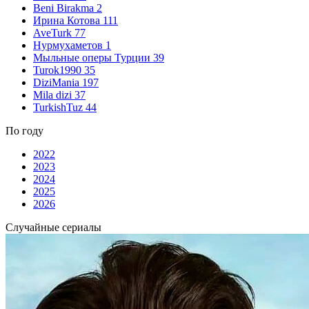
Beni Birakma
2
Ирина Котова
111
AveTurk
77
Нурмухаметов
1
Мыльные оперы Турции
39
Turok1990
35
DiziMania
197
Mila dizi
37
TurkishTuz
44
По году
2022
2023
2024
2025
2026
Случайные сериалы