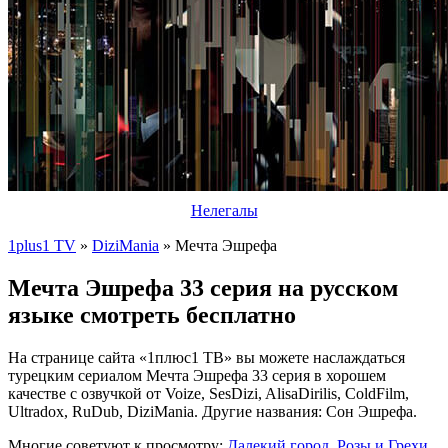
Нелегалы
1plus1 TV
»
DiziMania
» Мечта Эшрефа
Мечта Эшрефа 33 серия на русском
языке смотреть бесплатно
На странице сайта «1плюс1 ТВ» вы можете наслаждаться
турецким сериалом Мечта Эшрефа 33 серия в хорошем
качестве с озвучкой от Voize, SesDizi, AlisaDirilis, ColdFilm,
Ultradox, RuDub, DiziMania. Другие названия: Сон Эшрефа.
Многие советуют к просмотру:
Далекий город
,
Розы и Грехи
,