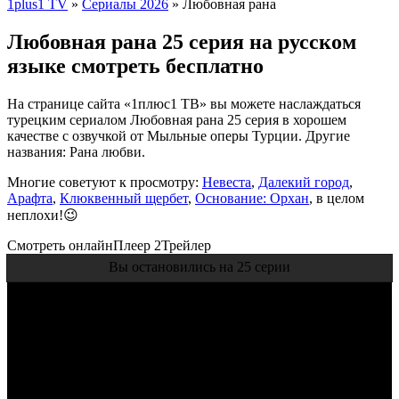
1plus1 TV
»
Сериалы 2026
» Любовная рана
Любовная рана 25 серия на русском
языке смотреть бесплатно
На странице сайта «1плюс1 ТВ» вы можете наслаждаться
турецким сериалом Любовная рана 25 серия в хорошем
качестве с озвучкой от Мыльные оперы Турции. Другие
названия: Рана любви.
Многие советуют к просмотру:
Невеста
,
Далекий город
,
Арафта
,
Клюквенный щербет
,
Основание: Орхан
, в целом
неплохи!😉
Смотреть онлайн
Плеер 2
Трейлер
Вы остановились на 25 серии