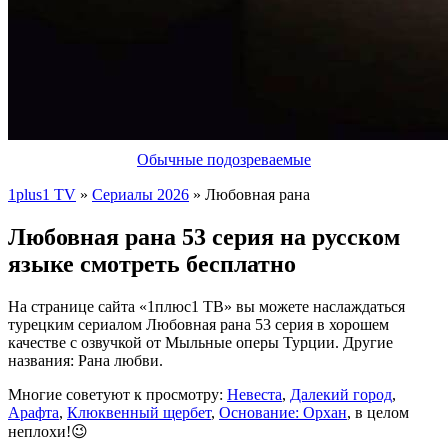
Обычные подозреваемые
1plus1 TV
»
Сериалы 2026
» Любовная рана
Любовная рана 53 серия на русском
языке смотреть бесплатно
На странице сайта «1плюс1 ТВ» вы можете наслаждаться
турецким сериалом Любовная рана 53 серия в хорошем
качестве с озвучкой от Мыльные оперы Турции. Другие
названия: Рана любви.
Многие советуют к просмотру:
Невеста
,
Далекий город
,
Арафта
,
Клюквенный щербет
,
Основание: Орхан
, в целом
неплохи!😉