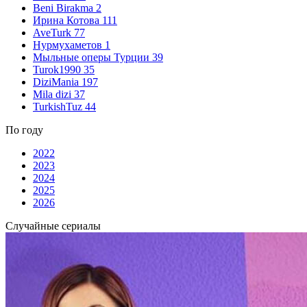
Beni Birakma
2
Ирина Котова
111
AveTurk
77
Нурмухаметов
1
Мыльные оперы Турции
39
Turok1990
35
DiziMania
197
Mila dizi
37
TurkishTuz
44
По году
2022
2023
2024
2025
2026
Случайные сериалы