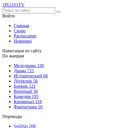
1PLUS1
TV
Войти
Главная
Скоро
Расписание
Новинки
Навигация по сайту
По жанрам
Мелодрама
338
Драма
725
Исторический
68
Детектив
56
Боевик
121
Военный
36
Комедия
195
Криминал
118
Фантастика
16
Переводы
SesDizi
208