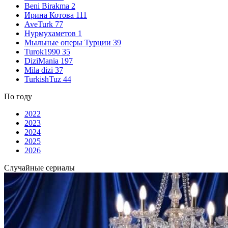
Beni Birakma
2
Ирина Котова
111
AveTurk
77
Нурмухаметов
1
Мыльные оперы Турции
39
Turok1990
35
DiziMania
197
Mila dizi
37
TurkishTuz
44
По году
2022
2023
2024
2025
2026
Случайные сериалы