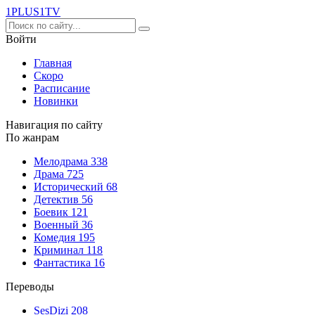
1PLUS1
TV
Войти
Главная
Скоро
Расписание
Новинки
Навигация по сайту
По жанрам
Мелодрама
338
Драма
725
Исторический
68
Детектив
56
Боевик
121
Военный
36
Комедия
195
Криминал
118
Фантастика
16
Переводы
SesDizi
208