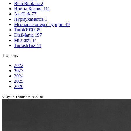
Beni Birakma
2
Ирина Котова
111
AveTurk
77
Нурмухаметов
1
Мыльные оперы Турции
39
Turok1990
35
DiziMania
197
Mila dizi
37
TurkishTuz
44
По году
2022
2023
2024
2025
2026
Случайные сериалы