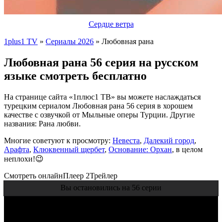
Сердце ветра
1plus1 TV
»
Сериалы 2026
» Любовная рана
Любовная рана 56 серия на русском
языке смотреть бесплатно
На странице сайта «1плюс1 ТВ» вы можете наслаждаться
турецким сериалом Любовная рана 56 серия в хорошем
качестве с озвучкой от Мыльные оперы Турции. Другие
названия: Рана любви.
Многие советуют к просмотру:
Невеста
,
Далекий город
,
Арафта
,
Клюквенный щербет
,
Основание: Орхан
, в целом
неплохи!😉
Смотреть онлайн
Плеер 2
Трейлер
Вы остановились на 56 серии