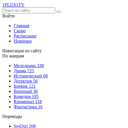
1PLUS1
TV
Войти
Главная
Скоро
Расписание
Новинки
Навигация по сайту
По жанрам
Мелодрама
338
Драма
725
Исторический
68
Детектив
56
Боевик
121
Военный
36
Комедия
195
Криминал
118
Фантастика
16
Переводы
SesDizi
208