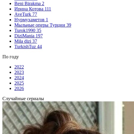
Beni Birakma
2
Ирина Котова
111
AveTurk
77
Нурмухаметов
1
Мыльные оперы Турции
39
Turok1990
35
DiziMania
197
Mila dizi
37
TurkishTuz
44
По году
2022
2023
2024
2025
2026
Случайные сериалы