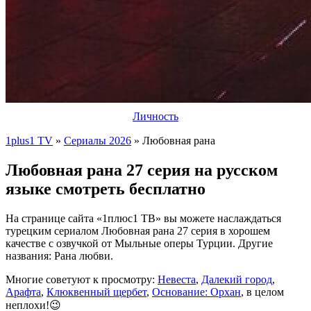
Личность
1plus1 TV
»
Сериалы 2026
» Любовная рана
Любовная рана 27 серия на русском
языке смотреть бесплатно
На странице сайта «1плюс1 ТВ» вы можете наслаждаться
турецким сериалом Любовная рана 27 серия в хорошем
качестве с озвучкой от Мыльные оперы Турции. Другие
названия: Рана любви.
Многие советуют к просмотру:
Невеста
,
Далекий город
,
Арафта
,
Клюквенный щербет
,
Основание: Орхан
, в целом
неплохи!😉