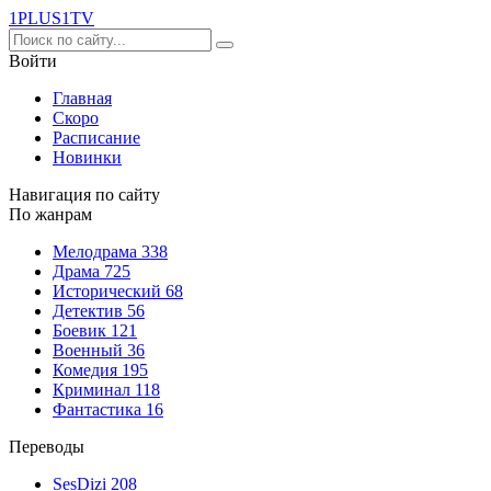
1PLUS1
TV
Войти
Главная
Скоро
Расписание
Новинки
Навигация по сайту
По жанрам
Мелодрама
338
Драма
725
Исторический
68
Детектив
56
Боевик
121
Военный
36
Комедия
195
Криминал
118
Фантастика
16
Переводы
SesDizi
208