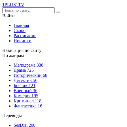
1PLUS1
TV
Войти
Главная
Скоро
Расписание
Новинки
Навигация по сайту
По жанрам
Мелодрама
338
Драма
725
Исторический
68
Детектив
56
Боевик
121
Военный
36
Комедия
195
Криминал
118
Фантастика
16
Переводы
SesDizi
208