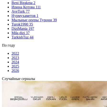
Beni Birakma
2
Ирина Котова
111
AveTurk
77
Нурмухаметов
1
Мыльные оперы Турции
39
Turok1990
35
DiziMania
197
Mila dizi
37
TurkishTuz
44
По году
2022
2023
2024
2025
2026
Случайные сериалы