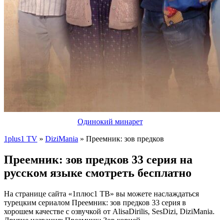
Одинокий минарет
1plus1 TV
»
DiziMania
» Преемник: зов предков
Преемник: зов предков 33 серия на
русском языке смотреть бесплатно
На странице сайта «1плюс1 ТВ» вы можете наслаждаться
турецким сериалом Преемник: зов предков 33 серия в
хорошем качестве с озвучкой от AlisaDirilis, SesDizi, DiziMania.