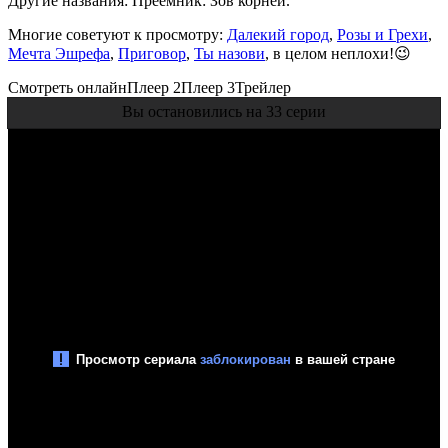
Другие названия: Преемник: Зов корней.
Многие советуют к просмотру:
Далекий город
,
Розы и Грехи
,
Мечта Эшрефа
,
Приговор
,
Ты назови
, в целом неплохи!😉
Смотреть онлайн
Плеер 2
Плеер 3
Трейлер
Вы остановились на 33 серии