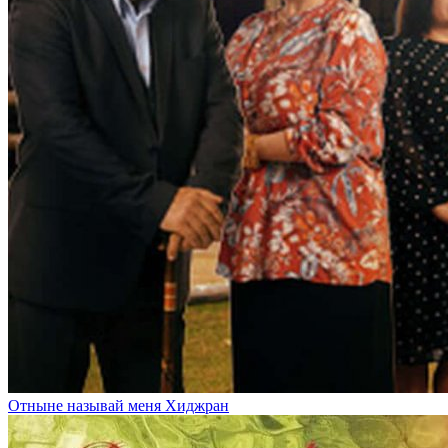
Отныне называй меня Хиджран