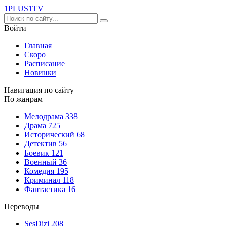
1PLUS1
TV
Войти
Главная
Скоро
Расписание
Новинки
Навигация по сайту
По жанрам
Мелодрама
338
Драма
725
Исторический
68
Детектив
56
Боевик
121
Военный
36
Комедия
195
Криминал
118
Фантастика
16
Переводы
SesDizi
208