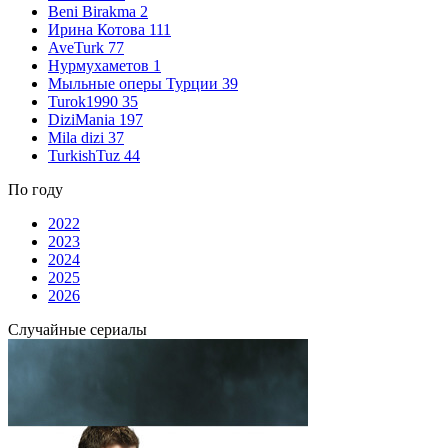
Beni Birakma
2
Ирина Котова
111
AveTurk
77
Нурмухаметов
1
Мыльные оперы Турции
39
Turok1990
35
DiziMania
197
Mila dizi
37
TurkishTuz
44
По году
2022
2023
2024
2025
2026
Случайные сериалы