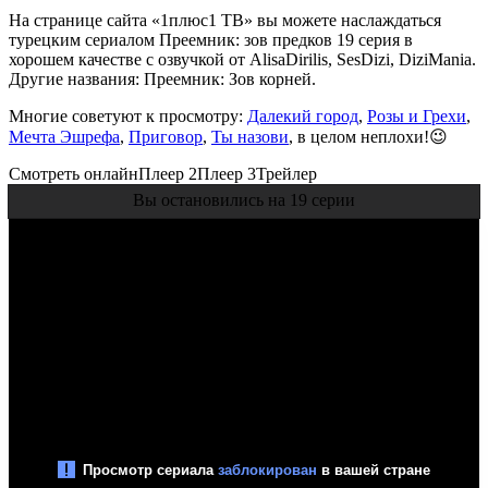
На странице сайта «1плюс1 ТВ» вы можете наслаждаться
турецким сериалом Преемник: зов предков 19 серия в
хорошем качестве с озвучкой от AlisaDirilis, SesDizi, DiziMania.
Другие названия: Преемник: Зов корней.
Многие советуют к просмотру:
Далекий город
,
Розы и Грехи
,
Мечта Эшрефа
,
Приговор
,
Ты назови
, в целом неплохи!😉
Смотреть онлайн
Плеер 2
Плеер 3
Трейлер
Вы остановились на 19 серии