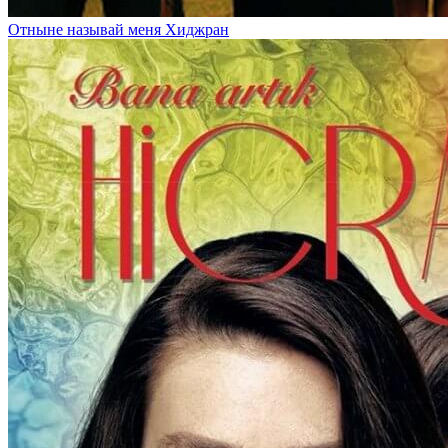
Отныне называй меня Хиджран