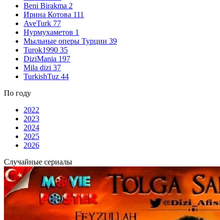
Beni Birakma
2
Ирина Котова
111
AveTurk
77
Нурмухаметов
1
Мыльные оперы Турции
39
Turok1990
35
DiziMania
197
Mila dizi
37
TurkishTuz
44
По году
2022
2023
2024
2025
2026
Случайные сериалы