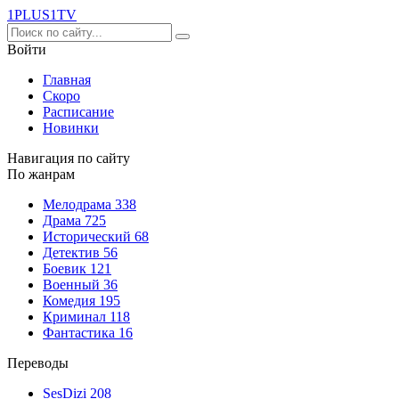
1PLUS1
TV
Войти
Главная
Скоро
Расписание
Новинки
Навигация по сайту
По жанрам
Мелодрама
338
Драма
725
Исторический
68
Детектив
56
Боевик
121
Военный
36
Комедия
195
Криминал
118
Фантастика
16
Переводы
SesDizi
208