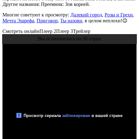
Другие названия: Преемник: Зов корней.
Многие советуют к просмотру:
Далекий город
,
Розы и Грехи
,
Мечта Эшрефа
,
Приговор
,
Ты назови
, в целом неплохи!😉
Смотреть онлайн
Плеер 2
Плеер 3
Трейлер
Вы остановились на 30 серии