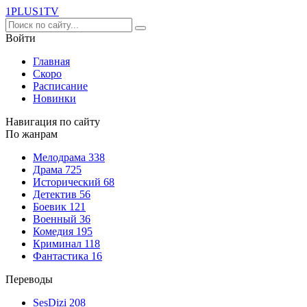
1PLUS1
TV
Войти
Главная
Скоро
Расписание
Новинки
Навигация по сайту
По жанрам
Мелодрама
338
Драма
725
Исторический
68
Детектив
56
Боевик
121
Военный
36
Комедия
195
Криминал
118
Фантастика
16
Переводы
SesDizi
208