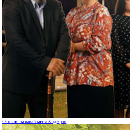
Отныне называй меня Хиджран