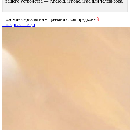
вашего устройства — Android, iPhone, iPad или телевизора.
Похожие сериалы на «Преемник: зов предков»
⤵
Полярная звезда