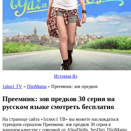
История Яз
1plus1 TV
»
DiziMania
» Преемник: зов предков
Преемник: зов предков 30 серия на
русском языке смотреть бесплатно
На странице сайта «1плюс1 ТВ» вы можете наслаждаться
турецким сериалом Преемник: зов предков 30 серия в
хорошем качестве с озвучкой от AlisaDirilis, SesDizi, DiziMania.