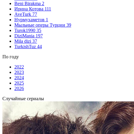
Beni Birakma
2
Ирина Котова
111
AveTurk
77
Нурмухаметов
1
Мыльные оперы Турции
39
Turok1990
35
DiziMania
197
Mila dizi
37
TurkishTuz
44
По году
2022
2023
2024
2025
2026
Случайные сериалы