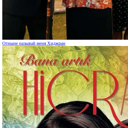
Отныне называй меня Хиджран