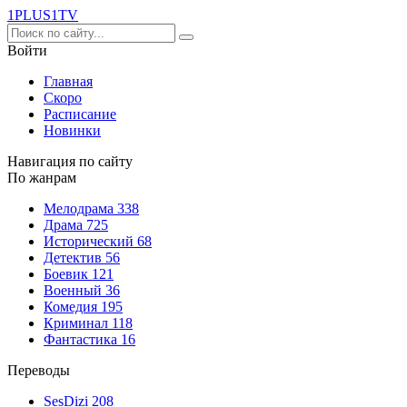
1PLUS1
TV
Войти
Главная
Скоро
Расписание
Новинки
Навигация по сайту
По жанрам
Мелодрама
338
Драма
725
Исторический
68
Детектив
56
Боевик
121
Военный
36
Комедия
195
Криминал
118
Фантастика
16
Переводы
SesDizi
208