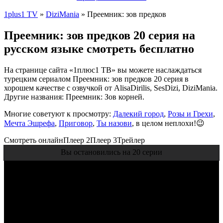
1plus1 TV
»
DiziMania
» Преемник: зов предков
Преемник: зов предков 20 серия на
русском языке смотреть бесплатно
На странице сайта «1плюс1 ТВ» вы можете наслаждаться
турецким сериалом Преемник: зов предков 20 серия в
хорошем качестве с озвучкой от AlisaDirilis, SesDizi, DiziMania.
Другие названия: Преемник: Зов корней.
Многие советуют к просмотру:
Далекий город
,
Розы и Грехи
,
Мечта Эшрефа
,
Приговор
,
Ты назови
, в целом неплохи!😉
Смотреть онлайн
Плеер 2
Плеер 3
Трейлер
Вы остановились на 20 серии