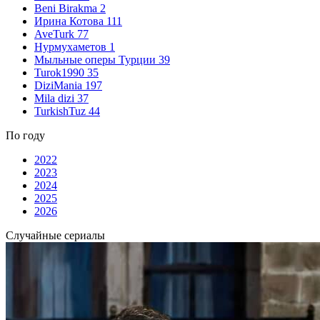
Beni Birakma
2
Ирина Котова
111
AveTurk
77
Нурмухаметов
1
Мыльные оперы Турции
39
Turok1990
35
DiziMania
197
Mila dizi
37
TurkishTuz
44
По году
2022
2023
2024
2025
2026
Случайные сериалы