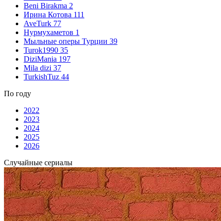
Beni Birakma
2
Ирина Котова
111
AveTurk
77
Нурмухаметов
1
Мыльные оперы Турции
39
Turok1990
35
DiziMania
197
Mila dizi
37
TurkishTuz
44
По году
2022
2023
2024
2025
2026
Случайные сериалы