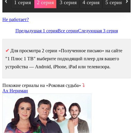
1 серия
2 серия
3 серия
4 серия
5 серия
6
Не работает?
Предыдущая 1 серия
Все серии
Следующая 3 серия
✔
Для просмотра 2 серии «Полученное письмо» на сайте
"1 Плюс 1 ТВ" выберите подходящий плеер для вашего
устройства — Android, iPhone, iPad или телевизора.
Похожие сериалы на «Роковая судьба»
⤵
Ах Нериман