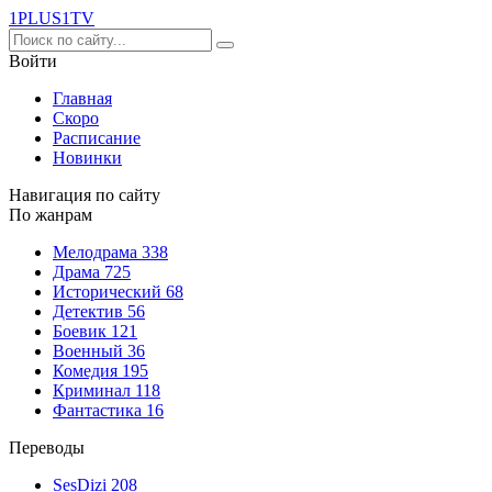
1PLUS1
TV
Войти
Главная
Скоро
Расписание
Новинки
Навигация по сайту
По жанрам
Мелодрама
338
Драма
725
Исторический
68
Детектив
56
Боевик
121
Военный
36
Комедия
195
Криминал
118
Фантастика
16
Переводы
SesDizi
208