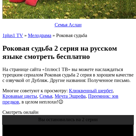
Семья Аслан
1plus1 TV
»
Мелодрама
» Роковая судьба
Роковая судьба 2 серия на русском
языке смотреть бесплатно
На странице сайта «1плюс1 ТВ» вы можете наслаждаться
турецким сериалом Роковая судьба 2 серия в хорошем качестве
с озвучкой от Дубляж. Другие названия: Полученное письмо.
Многие советуют к просмотру:
Клюквенный щербет
,
Кровавые цветы
,
Семья
,
Мечта Эшрефа
,
Преемник: зов
предков
, в целом неплохи!😉
Смотреть онлайн
Вы остановились на 2 серии