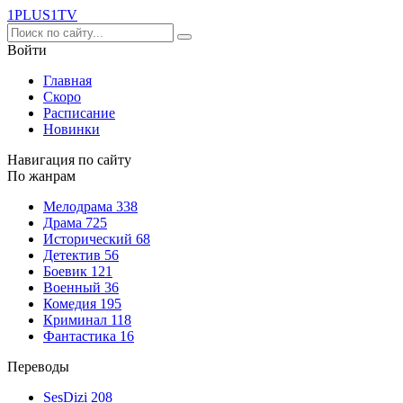
1PLUS1
TV
Войти
Главная
Скоро
Расписание
Новинки
Навигация по сайту
По жанрам
Мелодрама
338
Драма
725
Исторический
68
Детектив
56
Боевик
121
Военный
36
Комедия
195
Криминал
118
Фантастика
16
Переводы
SesDizi
208