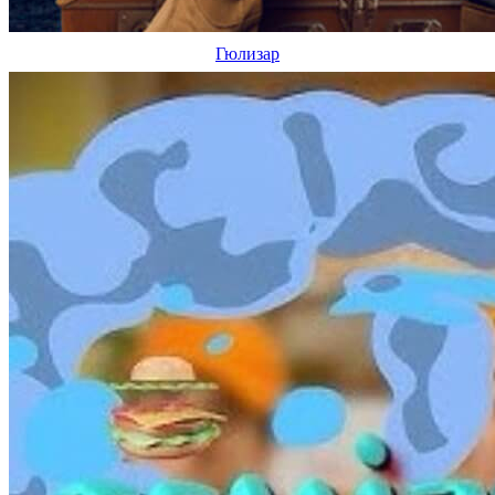
Гюлизар