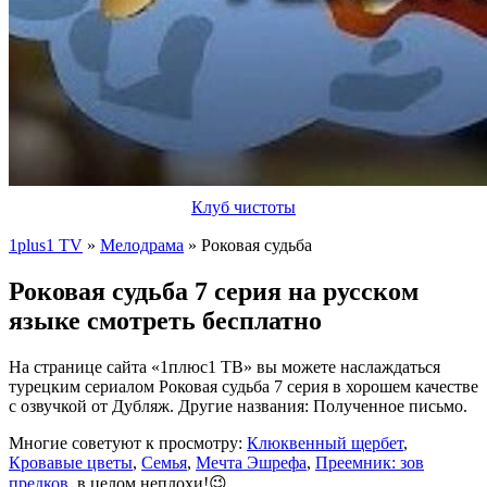
Клуб чистоты
1plus1 TV
»
Мелодрама
» Роковая судьба
Роковая судьба 7 серия на русском
языке смотреть бесплатно
На странице сайта «1плюс1 ТВ» вы можете наслаждаться
турецким сериалом Роковая судьба 7 серия в хорошем качестве
с озвучкой от Дубляж. Другие названия: Полученное письмо.
Многие советуют к просмотру:
Клюквенный щербет
,
Кровавые цветы
,
Семья
,
Мечта Эшрефа
,
Преемник: зов
предков
, в целом неплохи!😉