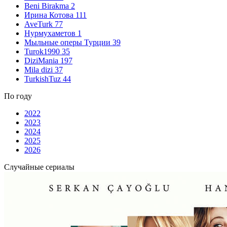
Beni Birakma
2
Ирина Котова
111
AveTurk
77
Нурмухаметов
1
Мыльные оперы Турции
39
Turok1990
35
DiziMania
197
Mila dizi
37
TurkishTuz
44
По году
2022
2023
2024
2025
2026
Случайные сериалы