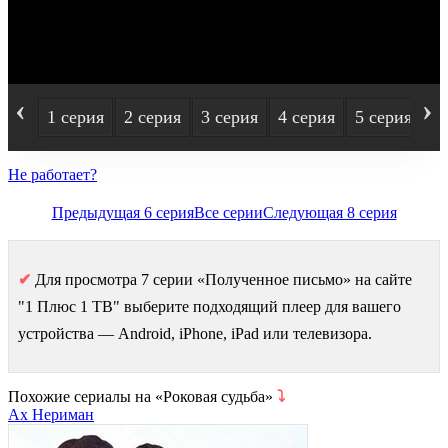
‹
›
1 серия
2 серия
3 серия
4 серия
5 серия
6
Не работает?
Предыдущая 6 серия
Все серии
Следующая 8 серия
✔
Для просмотра 7 серии «Полученное письмо» на сайте
"1 Плюс 1 ТВ" выберите подходящий плеер для вашего
устройства — Android, iPhone, iPad или телевизора.
Похожие сериалы на «Роковая судьба»
⤵
Ах Нериман