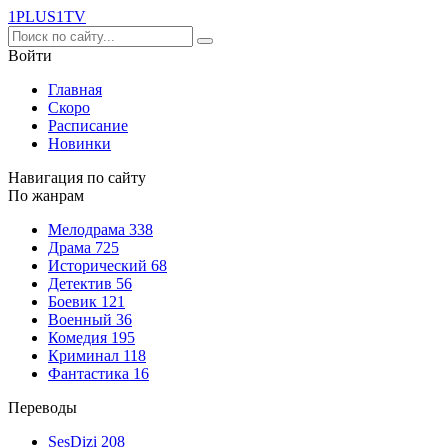
1PLUS1
TV
Войти
Главная
Скоро
Расписание
Новинки
Навигация по сайту
По жанрам
Мелодрама
338
Драма
725
Исторический
68
Детектив
56
Боевик
121
Военный
36
Комедия
195
Криминал
118
Фантастика
16
Переводы
SesDizi
208