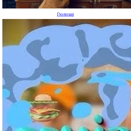
Гюлизар