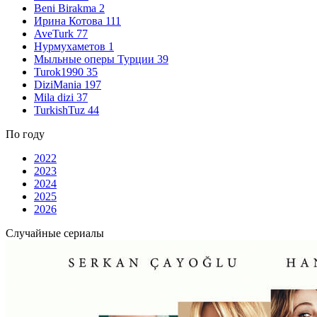
Beni Birakma
2
Ирина Котова
111
AveTurk
77
Нурмухаметов
1
Мыльные оперы Турции
39
Turok1990
35
DiziMania
197
Mila dizi
37
TurkishTuz
44
По году
2022
2023
2024
2025
2026
Случайные сериалы