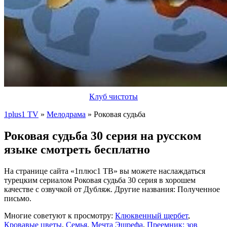
Клуб чистоты
1plus1 TV
»
Мелодрама
» Роковая судьба
Роковая судьба 30 серия на русском
языке смотреть бесплатно
На странице сайта «1плюс1 ТВ» вы можете наслаждаться
турецким сериалом Роковая судьба 30 серия в хорошем
качестве с озвучкой от Дубляж. Другие названия: Полученное
письмо.
Многие советуют к просмотру:
Клюквенный щербет
,
Кровавые цветы
,
Семья
,
Мечта Эшрефа
,
Преемник: зов