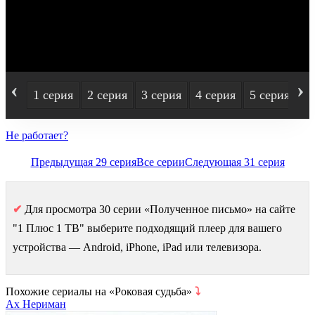
‹
›
1 серия
2 серия
3 серия
4 серия
5 серия
6
Не работает?
Предыдущая 29 серия
Все серии
Следующая 31 серия
✔
Для просмотра 30 серии «Полученное письмо» на сайте
"1 Плюс 1 ТВ" выберите подходящий плеер для вашего
устройства — Android, iPhone, iPad или телевизора.
Похожие сериалы на «Роковая судьба»
⤵
Ах Нериман