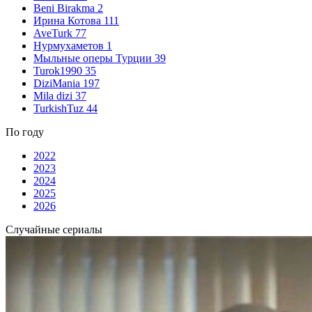
Beni Birakma
2
Ирина Котова
111
AveTurk
77
Нурмухаметов
1
Мыльные оперы Турции
39
Turok1990
35
DiziMania
197
Mila dizi
37
TurkishTuz
44
По году
2022
2023
2024
2025
2026
Случайные сериалы