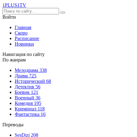
1PLUS1
TV
Войти
Главная
Скоро
Расписание
Новинки
Навигация по сайту
По жанрам
Мелодрама
338
Драма
725
Исторический
68
Детектив
56
Боевик
121
Военный
36
Комедия
195
Криминал
118
Фантастика
16
Переводы
SesDizi
208