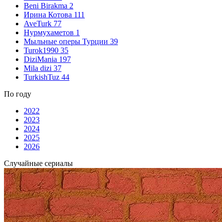
Beni Birakma
2
Ирина Котова
111
AveTurk
77
Нурмухаметов
1
Мыльные оперы Турции
39
Turok1990
35
DiziMania
197
Mila dizi
37
TurkishTuz
44
По году
2022
2023
2024
2025
2026
Случайные сериалы