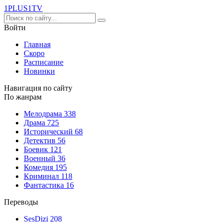
1PLUS1
TV
Войти
Главная
Скоро
Расписание
Новинки
Навигация по сайту
По жанрам
Мелодрама
338
Драма
725
Исторический
68
Детектив
56
Боевик
121
Военный
36
Комедия
195
Криминал
118
Фантастика
16
Переводы
SesDizi
208