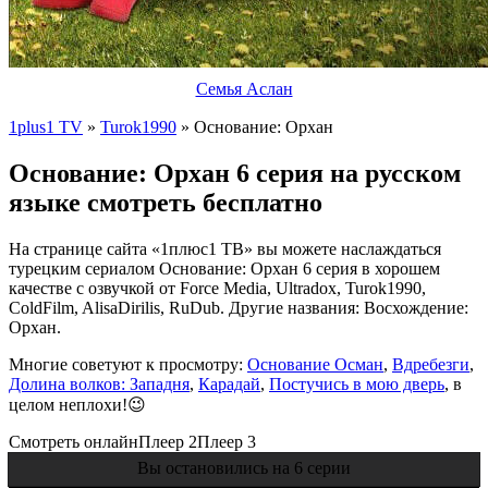
Семья Аслан
1plus1 TV
»
Turok1990
» Основание: Орхан
Основание: Орхан 6 серия на русском
языке смотреть бесплатно
На странице сайта «1плюс1 ТВ» вы можете наслаждаться
турецким сериалом Основание: Орхан 6 серия в хорошем
качестве с озвучкой от Force Media, Ultradox, Turok1990,
ColdFilm, AlisaDirilis, RuDub. Другие названия: Восхождение:
Орхан.
Многие советуют к просмотру:
Основание Осман
,
Вдребезги
,
Долина волков: Западня
,
Карадай
,
Постучись в мою дверь
, в
целом неплохи!😉
Смотреть онлайн
Плеер 2
Плеер 3
Вы остановились на 6 серии