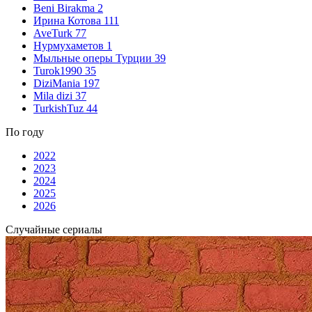
Beni Birakma
2
Ирина Котова
111
AveTurk
77
Нурмухаметов
1
Мыльные оперы Турции
39
Turok1990
35
DiziMania
197
Mila dizi
37
TurkishTuz
44
По году
2022
2023
2024
2025
2026
Случайные сериалы