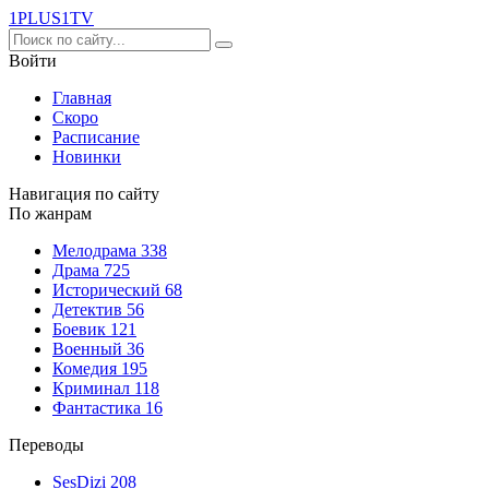
1PLUS1
TV
Войти
Главная
Скоро
Расписание
Новинки
Навигация по сайту
По жанрам
Мелодрама
338
Драма
725
Исторический
68
Детектив
56
Боевик
121
Военный
36
Комедия
195
Криминал
118
Фантастика
16
Переводы
SesDizi
208