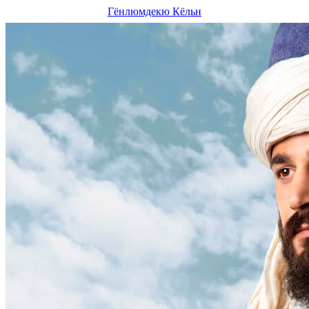
Гёнлюмдекю Кёльн