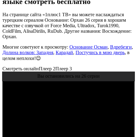
языке смотреть бесплатно
На странице сайта «1плюс1 ТВ» вы можете наслаждаться
турецким сериалом Основание: Орхан 26 серия в хорошем
качестве с озвучкой от Force Media, Ultradox, Turok1990,
ColdFilm, AlisaDirilis, RuDub. Другие названия: Восхождение:
Орхан.
Многие советуют к просмотру:
Основание Осман
,
Вдребезги
,
Долина волков: Западня
,
Карадай
,
Постучись в мою дверь
, в
целом неплохи!😉
Смотреть онлайн
Плеер 2
Плеер 3
Вы остановились на 26 серии