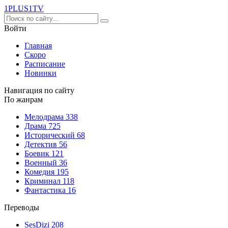
1PLUS1
TV
Войти
Главная
Скоро
Расписание
Новинки
Навигация по сайту
По жанрам
Мелодрама
338
Драма
725
Исторический
68
Детектив
56
Боевик
121
Военный
36
Комедия
195
Криминал
118
Фантастика
16
Переводы
SesDizi
208