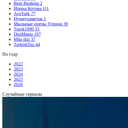
Beni Birakma
2
Ирина Котова
111
AveTurk
77
Нурмухаметов
1
Мыльные оперы Турции
39
Turok1990
35
DiziMania
197
Mila dizi
37
TurkishTuz
44
По году
2022
2023
2024
2025
2026
Случайные сериалы