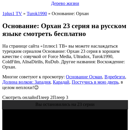
Дерево жизни
1plus1 TV
»
Turok1990
» Основание: Орхан
Основание: Орхан 23 серия на русском
языке смотреть бесплатно
На странице сайта «1плюс1 ТВ» вы можете наслаждаться
турецким сериалом Основание: Орхан 23 серия в хорошем
качестве с озвучкой от Force Media, Ultradox, Turok1990,
ColdFilm, AlisaDirilis, RuDub. Другие названия: Восхождение:
Орхан.
Многие советуют к просмотру:
Основание Осман
,
Вдребезги
,
Долина волков: Западня
,
Карадай
,
Постучись в мою дверь
, в
целом неплохи!😉
Смотреть онлайн
Плеер 2
Плеер 3
Вы остановились на 23 серии