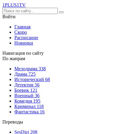
1PLUS1
TV
Войти
Главная
Скоро
Расписание
Новинки
Навигация по сайту
По жанрам
Мелодрама
338
Драма
725
Исторический
68
Детектив
56
Боевик
121
Военный
36
Комедия
195
Криминал
118
Фантастика
16
Переводы
SesDizi
208