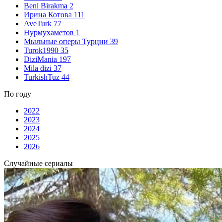
Beni Birakma
2
Ирина Котова
111
AveTurk
77
Нурмухаметов
1
Мыльные оперы Турции
39
Turok1990
35
DiziMania
197
Mila dizi
37
TurkishTuz
44
По году
2022
2023
2024
2025
2026
Случайные сериалы