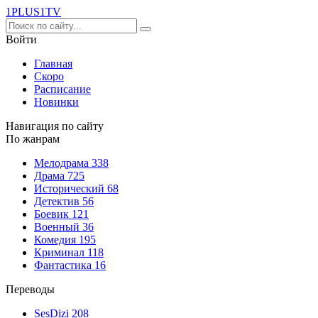
1PLUS1
TV
Войти
Главная
Скоро
Расписание
Новинки
Навигация по сайту
По жанрам
Мелодрама
338
Драма
725
Исторический
68
Детектив
56
Боевик
121
Военный
36
Комедия
195
Криминал
118
Фантастика
16
Переводы
SesDizi
208