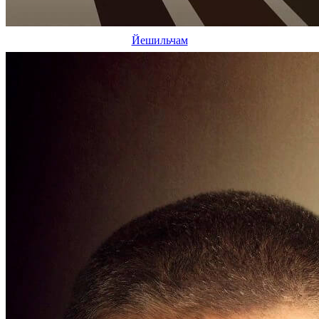
Йешильчам