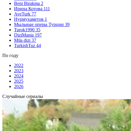
Beni Birakma
2
Ирина Котова
111
AveTurk
77
Нурмухаметов
1
Мыльные оперы Турции
39
Turok1990
35
DiziMania
197
Mila dizi
37
TurkishTuz
44
По году
2022
2023
2024
2025
2026
Случайные сериалы