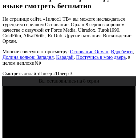
языке смотреть бесплатно
На странице сайта «1плюс1 ТВ» вы можете наслаждаться
турецким сериалом Основание: Орхан 8 серия в хорошем
качестве с озвучкой от Force Media, Ultradox, Turok1990,
ColdFilm, AlisaDirilis, RuDub. Другие названия: Восхождение:
Орхан.
Многие советуют к просмотру:
Основание Осман
,
Вдребезги
,
Долина волков: Западня
,
Карадай
,
Постучись в мою дверь
, в
целом неплохи!😉
Смотреть онлайн
Плеер 2
Плеер 3
Вы остановились на 8 серии