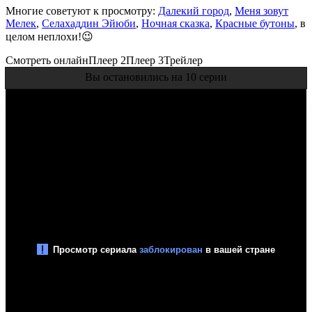
Многие советуют к просмотру:
Далекий город
,
Меня зовут
Мелек
,
Селахаддин Эйюби
,
Ночная сказка
,
Красные бутоны
, в
целом неплохи!😉
Смотреть онлайн
Плеер 2
Плеер 3
Трейлер
Вы остановились на 10 серии