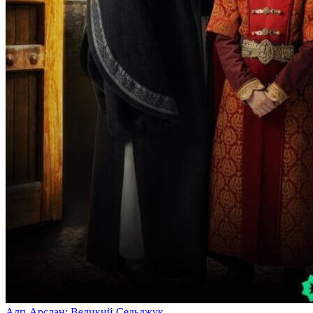
Алп-Арслан: Великий Сельджук