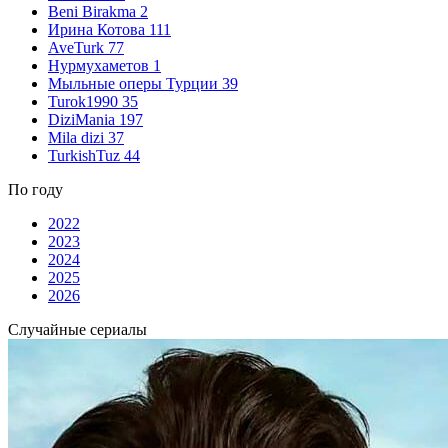
Beni Birakma
2
Ирина Котова
111
AveTurk
77
Нурмухаметов
1
Мыльные оперы Турции
39
Turok1990
35
DiziMania
197
Mila dizi
37
TurkishTuz
44
По году
2022
2023
2024
2025
2026
Случайные сериалы