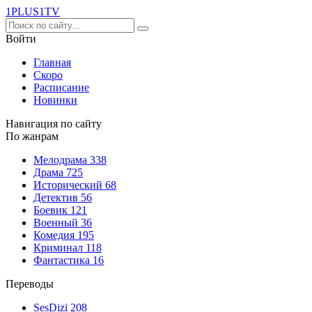
1PLUS1
TV
Войти
Главная
Скоро
Расписание
Новинки
Навигация по сайту
По жанрам
Мелодрама
338
Драма
725
Исторический
68
Детектив
56
Боевик
121
Военный
36
Комедия
195
Криминал
118
Фантастика
16
Переводы
SesDizi
208