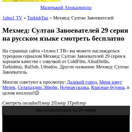
Маленький Апокалипсис
1plus1 TV
»
TurkishTuz
» Мехмед: Султан Завоевателей
Мехмед: Султан Завоевателей 29 серия
на русском языке смотреть бесплатно
На странице сайта «1плюс1 ТВ» вы можете наслаждаться
турецким сериалом Мехмед: Султан Завоевателей 29 серия в
хорошем качестве с озвучкой от ColdFilm, AlisaDirilis,
Turkishtuz, RuDub, Ultradox. Другие названия: Мехмед: Султан
Завоеватель.
Многие советуют к просмотру:
Далекий город
,
Меня зовут
Мелек
,
Селахаддин Эйюби
,
Ночная сказка
,
Красные бутоны
, в
целом неплохи!😉
Смотреть онлайн
Плеер 2
Плеер 3
Трейлер
Вы остановились на 29 серии