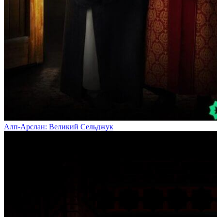
Алп-Арслан: Великий Сельджук