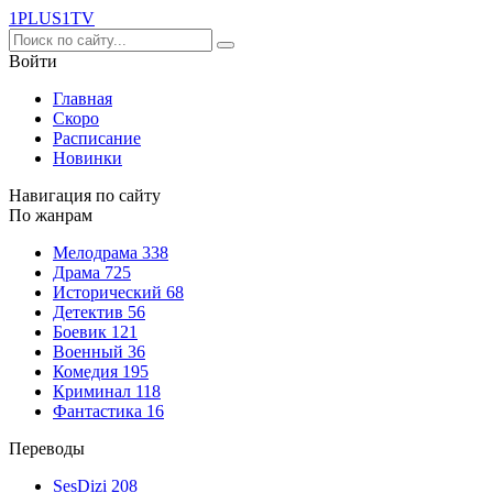
1PLUS1
TV
Войти
Главная
Скоро
Расписание
Новинки
Навигация по сайту
По жанрам
Мелодрама
338
Драма
725
Исторический
68
Детектив
56
Боевик
121
Военный
36
Комедия
195
Криминал
118
Фантастика
16
Переводы
SesDizi
208