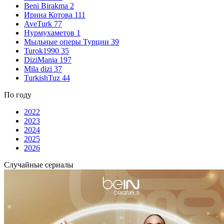
Beni Birakma
2
Ирина Котова
111
AveTurk
77
Нурмухаметов
1
Мыльные оперы Турции
39
Turok1990
35
DiziMania
197
Mila dizi
37
TurkishTuz
44
По году
2022
2023
2024
2025
2026
Случайные сериалы