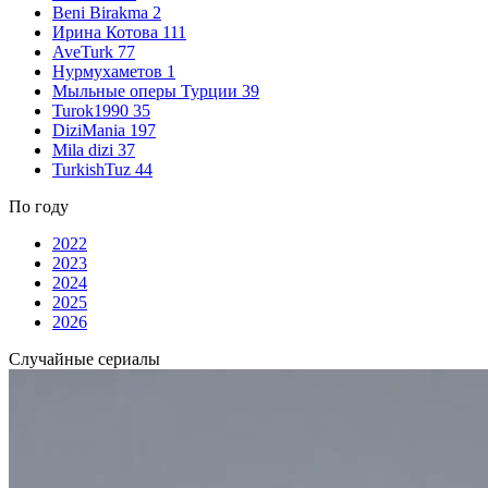
Beni Birakma
2
Ирина Котова
111
AveTurk
77
Нурмухаметов
1
Мыльные оперы Турции
39
Turok1990
35
DiziMania
197
Mila dizi
37
TurkishTuz
44
По году
2022
2023
2024
2025
2026
Случайные сериалы