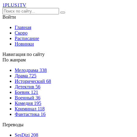
1PLUS1
TV
Войти
Главная
Скоро
Расписание
Новинки
Навигация по сайту
По жанрам
Мелодрама
338
Драма
725
Исторический
68
Детектив
56
Боевик
121
Военный
36
Комедия
195
Криминал
118
Фантастика
16
Переводы
SesDizi
208