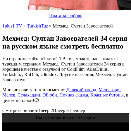
Плата за любовь
1plus1 TV
»
TurkishTuz
» Мехмед: Султан Завоевателей
Мехмед: Султан Завоевателей 34 серия
на русском языке смотреть бесплатно
На странице сайта «1плюс1 ТВ» вы можете наслаждаться
турецким сериалом Мехмед: Султан Завоевателей 34 серия в
хорошем качестве с озвучкой от ColdFilm, AlisaDirilis,
Turkishtuz, RuDub, Ultradox. Другие названия: Мехмед: Султан
Завоеватель.
Многие советуют к просмотру:
Далекий город
,
Меня зовут
Мелек
,
Селахаддин Эйюби
,
Ночная сказка
,
Красные бутоны
, в
целом неплохи!😉
Смотреть онлайн
Плеер 2
Плеер 3
Трейлер
Вы остановились на 34 серии