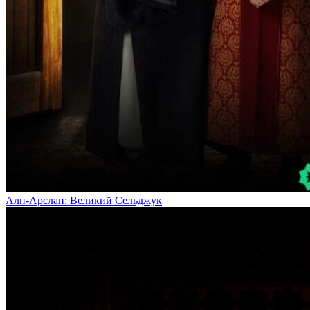
Алп-Арслан: Великий Сельджук