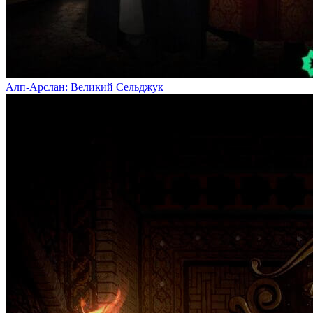
Алп-Арслан: Великий Сельджук