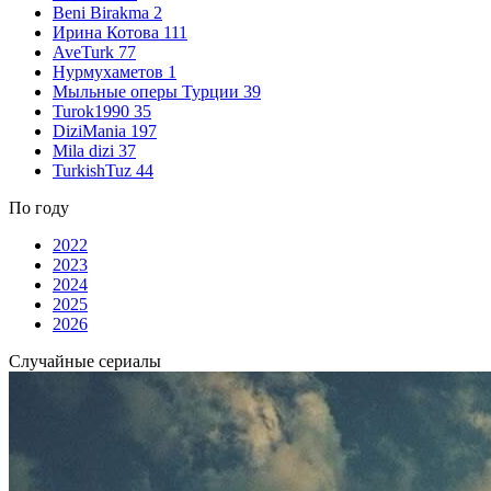
Beni Birakma
2
Ирина Котова
111
AveTurk
77
Нурмухаметов
1
Мыльные оперы Турции
39
Turok1990
35
DiziMania
197
Mila dizi
37
TurkishTuz
44
По году
2022
2023
2024
2025
2026
Случайные сериалы