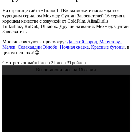
На странице сайта «1плюс1 ТВ» вы можете наслаждаться
турецким сериалом Мехмед: Султан Завоевателей 16 серия в
хорошем качестве с озвучкой от ColdFilm, AlisaDirilis,
Turkishtuz, RuDub, Ultradox. Другие названия: Мехмед: Султан
Завоеватель.
Многие советуют к просмотру:
Далекий город
,
Меня зовут
Мелек
,
Селахаддин Эйюби
,
Ночная сказка
,
Красные бутоны
, в
целом неплохи!😉
Смотреть онлайн
Плеер 2
Плеер 3
Трейлер
Вы остановились на 16 серии