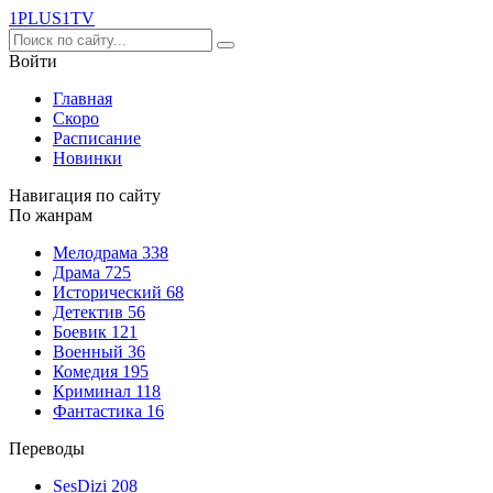
1PLUS1
TV
Войти
Главная
Скоро
Расписание
Новинки
Навигация по сайту
По жанрам
Мелодрама
338
Драма
725
Исторический
68
Детектив
56
Боевик
121
Военный
36
Комедия
195
Криминал
118
Фантастика
16
Переводы
SesDizi
208