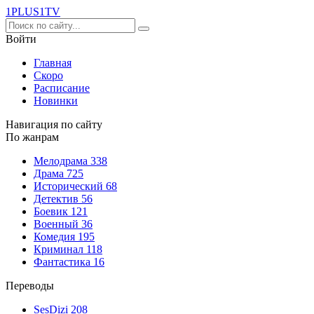
1PLUS1
TV
Войти
Главная
Скоро
Расписание
Новинки
Навигация по сайту
По жанрам
Мелодрама
338
Драма
725
Исторический
68
Детектив
56
Боевик
121
Военный
36
Комедия
195
Криминал
118
Фантастика
16
Переводы
SesDizi
208