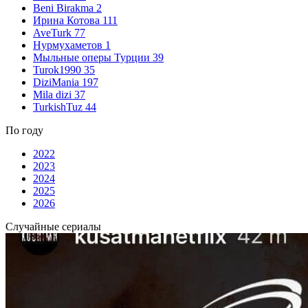
Beni Birakma
2
Ирина Котова
111
AveTurk
77
Нурмухаметов
1
Мыльные оперы Турции
39
Turok1990
35
DiziMania
197
Mila dizi
37
TurkishTuz
44
По году
2022
2023
2024
2025
2026
Случайные сериалы