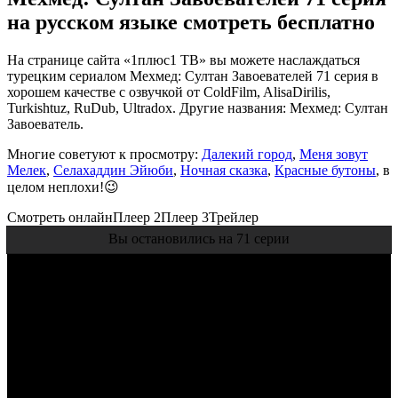
на русском языке смотреть бесплатно
На странице сайта «1плюс1 ТВ» вы можете наслаждаться
турецким сериалом Мехмед: Султан Завоевателей 71 серия в
хорошем качестве с озвучкой от ColdFilm, AlisaDirilis,
Turkishtuz, RuDub, Ultradox. Другие названия: Мехмед: Султан
Завоеватель.
Многие советуют к просмотру:
Далекий город
,
Меня зовут
Мелек
,
Селахаддин Эйюби
,
Ночная сказка
,
Красные бутоны
, в
целом неплохи!😉
Смотреть онлайн
Плеер 2
Плеер 3
Трейлер
Вы остановились на 71 серии