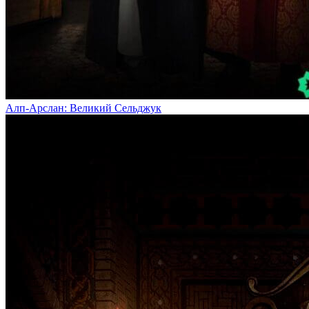
Алп-Арслан: Великий Сельджук