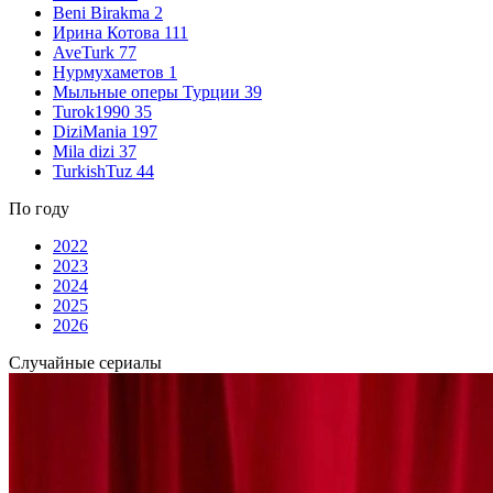
Beni Birakma
2
Ирина Котова
111
AveTurk
77
Нурмухаметов
1
Мыльные оперы Турции
39
Turok1990
35
DiziMania
197
Mila dizi
37
TurkishTuz
44
По году
2022
2023
2024
2025
2026
Случайные сериалы