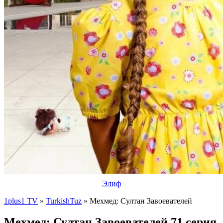
Элиф
1plus1 TV
»
TurkishTuz
» Мехмед: Султан Завоевателей
Мехмед: Султан Завоевателей 71 серия