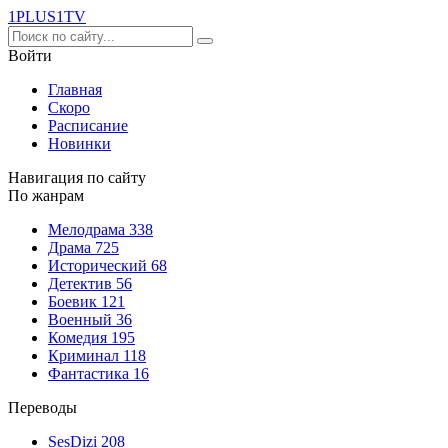
1PLUS1
TV
Войти
Главная
Скоро
Расписание
Новинки
Навигация по сайту
По жанрам
Мелодрама
338
Драма
725
Исторический
68
Детектив
56
Боевик
121
Военный
36
Комедия
195
Криминал
118
Фантастика
16
Переводы
SesDizi
208