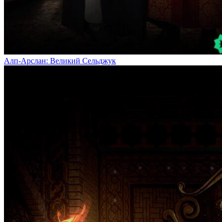
Алп-Арслан: Великий Сельджук