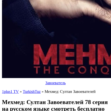
Завоеватель
1plus1 TV
»
TurkishTuz
» Мехмед: Султан Завоевателей
Мехмед: Султан Завоевателей 78 серия
на русском языке смотреть бесплатно