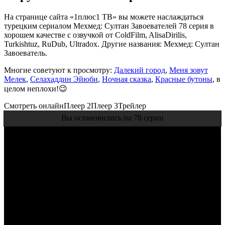
На странице сайта «1плюс1 ТВ» вы можете наслаждаться
турецким сериалом Мехмед: Султан Завоевателей 78 серия в
хорошем качестве с озвучкой от ColdFilm, AlisaDirilis,
Turkishtuz, RuDub, Ultradox. Другие названия: Мехмед: Султан
Завоеватель.
Многие советуют к просмотру:
Далекий город
,
Меня зовут
Мелек
,
Селахаддин Эйюби
,
Ночная сказка
,
Красные бутоны
, в
целом неплохи!😉
Смотреть онлайн
Плеер 2
Плеер 3
Трейлер
Вы остановились на 78 серии