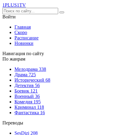
1PLUS1
TV
Войти
Главная
Скоро
Расписание
Новинки
Навигация по сайту
По жанрам
Мелодрама
338
Драма
725
Исторический
68
Детектив
56
Боевик
121
Военный
36
Комедия
195
Криминал
118
Фантастика
16
Переводы
SesDizi
208