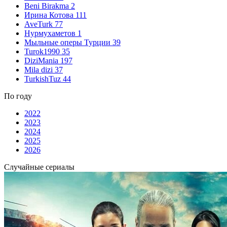
Beni Birakma
2
Ирина Котова
111
AveTurk
77
Нурмухаметов
1
Мыльные оперы Турции
39
Turok1990
35
DiziMania
197
Mila dizi
37
TurkishTuz
44
По году
2022
2023
2024
2025
2026
Случайные сериалы